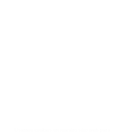
Eventos
Libros para mejorar – Cursos
Metodología Lean
Calle Alfredo Maldonado 654, Pueblo Libre, Lima – Perú.
/ 946 566 473 - 992 170 274 /
hola@zonademejora.com
Usamos cookies en nuestro sitio web para