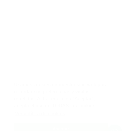
Calle Alfredo Maldonado 654, Pueblo Libre, Lima – Perú.
/ 946 566 473 - 992 170 274 /
hola@zonademejora.com
Usamos cookies en nuestro sitio web para
Libro de Reclamaciones
recordar sus preferencias y visitas
repetidas. Al hacer clic en "Aceptar",
acepta el uso de TODAS las cookies.
© 2026 Copyright Zona de Mejora
Ver política de cookies
Marketing digital por TRESMEDIA
Aceptar