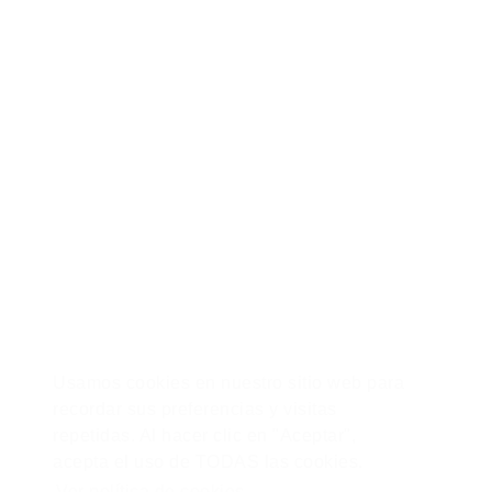
Calle Alfredo Maldonado 654, Pueblo Libre, Lima – Perú.
/ 946 566 473 - 992 170 274 /
hola@zonademejora.com
Usamos cookies en nuestro sitio web para
Libro de Reclamaciones
recordar sus preferencias y visitas
repetidas. Al hacer clic en "Aceptar",
acepta el uso de TODAS las cookies.
© 2026 Copyright Zona de Mejora
Ver política de cookies