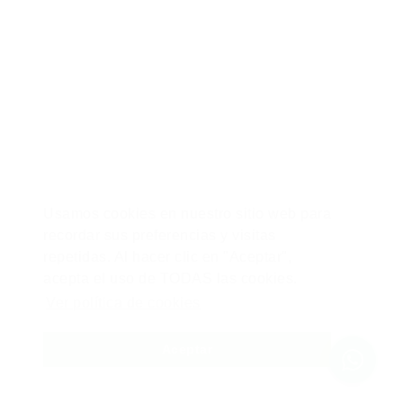
Calle Alfredo Maldonado 654, Pueblo Libre, Lima – Perú.
/ 946 566 473 - 992 170 274 /
hola@zonademejora.com
Usamos cookies en nuestro sitio web para
Libro de Reclamaciones
recordar sus preferencias y visitas
repetidas. Al hacer clic en "Aceptar",
acepta el uso de TODAS las cookies.
© 2026 Copyright Zona de Mejora
Ver política de cookies
Marketing digital por TRESMEDIA
Aceptar