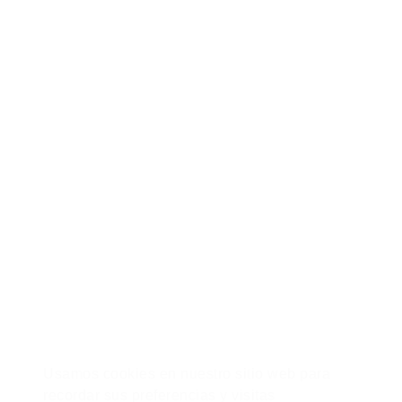
Libros para mejorar – Cursos
Metodología Lean
Calle Alfredo Maldonado 654, Pueblo Libre, Lima – Perú.
/ 946 566 473 - 992 170 274 /
hola@zonademejora.com
Usamos cookies en nuestro sitio web para
Libro de Reclamaciones
recordar sus preferencias y visitas